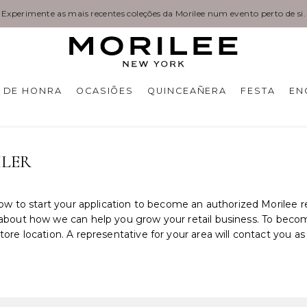
Experimente as mais recentes coleções da Morilee num evento perto de si.
 DE HONRA
OCASIÕES
QUINCEAÑERA
FESTA
EN
ILER
elow to start your application to become an authorized Morilee 
about how we can help you grow your retail business. To become 
ore location. A representative for your area will contact you as