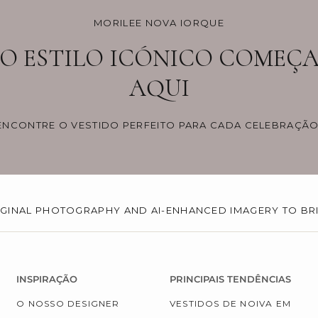
MORILEE NOVA IORQUE
O ESTILO ICÓNICO COMEÇ
AQUI
ENCONTRE O VESTIDO PERFEITO PARA CADA CELEBRAÇÃO
IGINAL PHOTOGRAPHY AND AI-ENHANCED IMAGERY TO BRIN
INSPIRAÇÃO
PRINCIPAIS TENDÊNCIAS
O NOSSO DESIGNER
VESTIDOS DE NOIVA EM