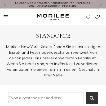
Erleben Sie die neuesten Kollektionen von Morilee bei
Y
einer Veranstaltung in Ihrer Nähe.
STANDORTE
Morilee New York Kleider finden Sie in erstklassigen
Braut- und Festmodengeschäften weltweit, von
denen jedes Teil unserer erweiterten Familie ist.
Wenn Sie bereit sind, sich in
das
Kleid zu verlieben,
vereinbaren Sie einen Termin in einem Geschäft in
Ihrer Nähe.