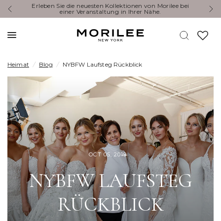
You’re Invited: Experience the Newest Collections at a
Designer Event.
Heimat
/
Blog
/
NYBFW Laufsteg Rückblick
OCT 05, 2019
NYBFW LAUFSTEG
RÜCKBLICK